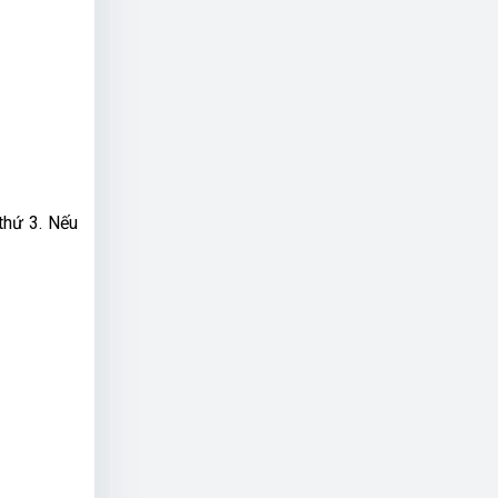
thứ 3. Nếu