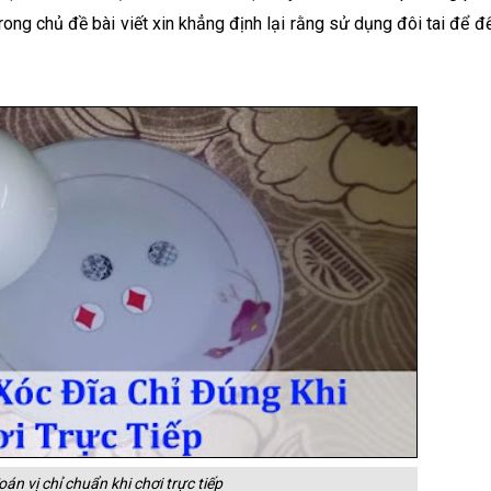
ong chủ đề bài viết xin khẳng định lại rằng sử dụng đôi tai để để
án vị chỉ chuẩn khi chơi trực tiếp