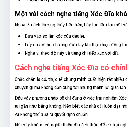
Một vài cách nghe tiếng Xóc Đĩa kh
Ngoài 3 cách thường thấy bên trên, hãy lưu tâm tới một 
Dựa vào số lần xóc của dealer.
Lấy cơ sở theo hướng đưa tay khi thực hiện động tác
Nghe vị theo độ nảy và tiếng khi tiếp xúc với đĩa.
Cách nghe tiếng Xóc Đĩa có chín
Chắc chắn là có, thực tế chứng minh xuất hiện rất nhiều 
chuyện gì mà không cần dùng tới những mánh lới gian lận. 
Dẫu vậy phương pháp sẽ chỉ đúng ở việc trải nghiệm Xóc Đ
tai gần như bằng không. Nên biết các nhà cái luôn đặt nhạ
và không thể đưa ra quyết định chuẩn.
Nói vậy không có nghĩa thiếu đi cách thức để có trải ng