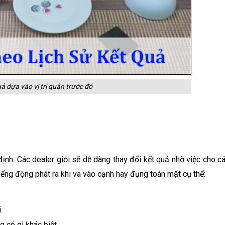
ả dựa vào vị trí quân trước đó
định. Các dealer giỏi sẽ dễ dàng thay đổi kết quả nhờ việc cho c
iếng động phát ra khi va vào cạnh hay đụng toàn mặt cụ thể:
.
 có gì khác biệt.