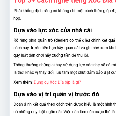
Top 3+ cách nghe tiếng Xóc Đĩa
Phải khẳng định rằng có không chỉ một cách thức giúp đọ
hợp.
Dựa vào lực xóc của nhà cái
Rõ ràng phía quản trò (dealer) có thể điều chỉnh kết qu
cách này, trước tiên bạn hãy quan sát và ghi nhớ xem khi
quy luật dân chơi hãy xuống tiền để thu lời.
Thông thường những ai hay sử dụng lực xóc nhẹ sẽ có mộ
là thời khắc vị thay đổi, lưu tâm một chút đảm bảo đặt c
Xem thêm:
Dụng cụ Xóc Đĩa bịp là gì?
Dựa vào vị trí quân vị trước đó
Đoán định kết quả theo cách trên được hiểu là một hình t
có những quy luật ngắn dài. Việc cần làm của cược thủ là