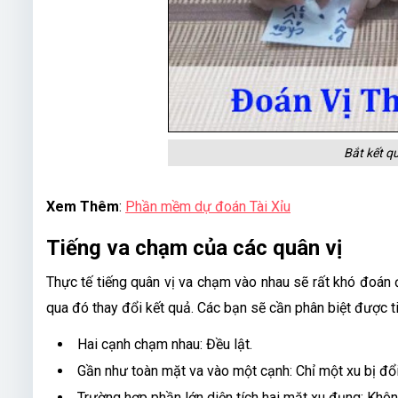
Bắt kết qu
Xem Thêm
:
Phần mềm dự đoán Tài Xỉu
Tiếng va chạm của các quân vị
Thực tế tiếng quân vị va chạm vào nhau sẽ rất khó đoán 
qua đó thay đổi kết quả. Các bạn sẽ cần phân biệt được t
Hai cạnh chạm nhau: Đều lật.
Gần như toàn mặt va vào một cạnh: Chỉ một xu bị đổi
Trường hợp phần lớn diện tích hai mặt xu đụng: Không