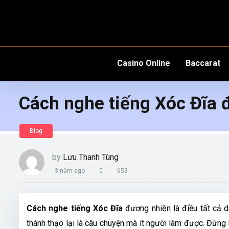
Casino Online
Baccarat
Cách nghe tiếng Xóc Đĩa đ
Blog
by
Lưu Thanh Tùng
3 năm ago
0
653
Cách nghe tiếng Xóc Đĩa
đương nhiên là điều tất cả 
thành thạo lại là câu chuyện mà ít người làm được. Đừng l