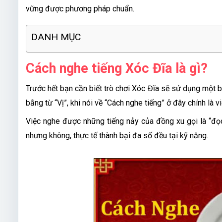
vững được phương pháp chuẩn.
DANH MỤC
Cách nghe tiếng Xóc Đĩa là gì?
Trước hết bạn cần biết trò chơi Xóc Đĩa sẽ sử dụng một 
bằng từ “Vị”, khi nói về “Cách nghe tiếng” ở đây chính là
Việc nghe được những tiếng nảy của đồng xu gọi là “đọc 
nhưng không, thực tế thành bại đa số đều tại kỹ năng.