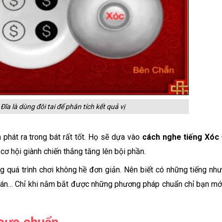
ĩa là dùng đôi tai để phân tích kết quả vị
phát ra trong bát rất tốt. Họ sẽ dựa vào
cách nghe tiếng Xóc 
cơ hội giành chiến thắng tăng lên bội phần.
ng quá trình chơi không hề đơn giản. Nên biết có những tiếng nh
 tán… Chỉ khi nắm bắt được những phương pháp chuẩn chỉ bạn mớ