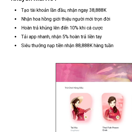
Tạo tài khoản lần đầu, nhận ngay 38,888K
Nhận hoa hồng giới thiệu người mới trọn đời
Hoàn trả khủng lên đến 10% khi cá cược
Tải app nhanh, nhận 5% hoàn trả liền tay
Siêu thưởng nạp tiền nhận 88,888K hàng tuần