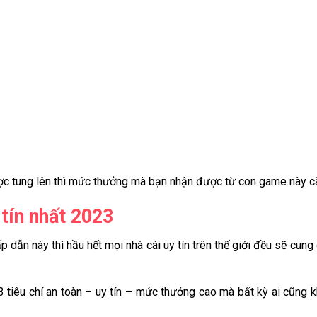
ược tung lên thì mức thưởng mà bạn nhận được từ con game này c
 tín nhất 2023
 dẫn này thì hầu hết mọi nhà cái uy tín trên thế giới đều sẽ cung 
 tiêu chí an toàn – uy tín – mức thưởng cao mà bất kỳ ai cũng 