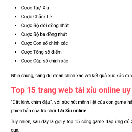
Cược Tài/ Xỉu
Cược Chẵn/ Lẻ
Cược Bộ đôi đồng nhất
Cược Bộ ba đồng nhất
Cược Con số chính xác
Cược Tổng số điểm
Cược Cặp số chính xác
Nhìn chung, càng dự đoán chính xác với kết quả xúc xắc đ
Top 15 trang web tài xỉu online uy
“Đất lành, chim đậu”, với sức hút mãnh liệt của con game hấp
phiên bản của trò chơi
Tài Xỉu online
.
Tuy nhiên, sau đây là gợi ý top 15 cổng game đáp ứng đủ 3
qua: