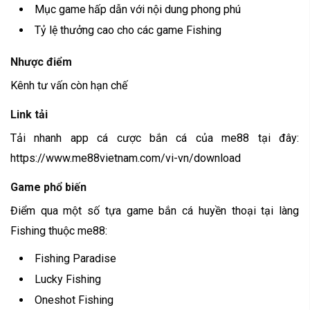
Mục game hấp dẫn với nội dung phong phú
Tỷ lệ thưởng cao cho các game Fishing
Nhược điểm
Kênh tư vấn còn hạn chế
Link tải
Tải nhanh app cá cược bắn cá của me88 tại đây:
https://www.me88vietnam.com/vi-vn/download
Game phổ biến
Điểm qua một số tựa game bắn cá huyền thoại tại làng
Fishing thuộc me88:
Fishing Paradise
Lucky Fishing
Oneshot Fishing