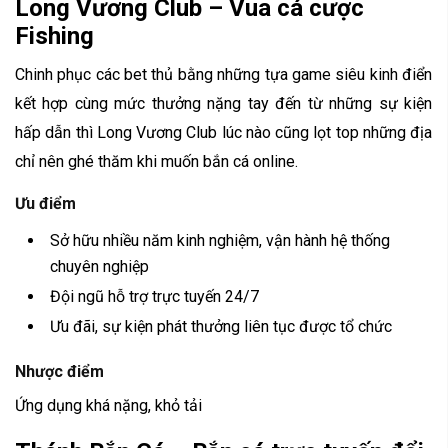
Long Vương Club – Vua cá cược
Fishing
Chinh phục các bet thủ bằng những tựa game siêu kinh điển
kết hợp cùng mức thưởng nặng tay đến từ những sự kiện
hấp dẫn thì Long Vương Club lúc nào cũng lọt top những địa
chỉ nên ghé thăm khi muốn bắn cá online.
Ưu điểm
Sở hữu nhiều năm kinh nghiệm, vận hành hệ thống
chuyên nghiệp
Đội ngũ hỗ trợ trực tuyến 24/7
Ưu đãi, sự kiện phát thưởng liên tục được tổ chức
Nhược điểm
Ứng dụng khá nặng, khỏ tải