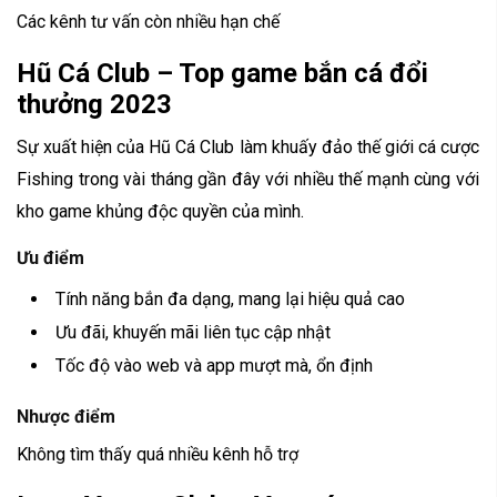
Các kênh tư vấn còn nhiều hạn chế
Hũ Cá Club – Top game bắn cá đổi
thưởng 2023
Sự xuất hiện của Hũ Cá Club làm khuấy đảo thế giới cá cược
Fishing trong vài tháng gần đây với nhiều thế mạnh cùng với
kho game khủng độc quyền của mình.
Ưu điểm
Tính năng bắn đa dạng, mang lại hiệu quả cao
Ưu đãi, khuyến mãi liên tục cập nhật
Tốc độ vào web và app mượt mà, ổn định
Nhược điểm
Không tìm thấy quá nhiều kênh hỗ trợ