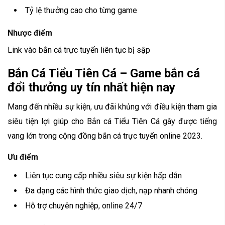
Tỷ lệ thưởng cao cho từng game
Nhược điểm
Link vào bắn cá trực tuyến
liên tục bị sập
Bắn Cá Tiểu Tiên Cá – Game bắn cá
đổi thưởng uy tín nhất hiện nay
Mang đến nhiều sự kiện, ưu đãi khủng với điều kiện tham gia
siêu tiện lợi giúp cho Bắn cá Tiểu Tiên Cá gây được tiếng
vang lớn trong cộng đồng bắn cá trực tuyến online 2023.
Ưu điểm
Liên tục cung cấp nhiều siêu sự kiện hấp dẫn
Đa dạng các hình thức giao dịch, nạp nhanh chóng
Hỗ trợ chuyên nghiệp, online 24/7