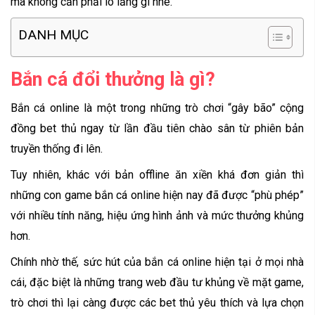
mà không cần phải lo lắng gì nhé.
DANH MỤC
Bắn cá đổi thưởng là gì?
Bắn cá online là một trong những trò chơi “gây bão” cộng
đồng bet thủ ngay từ lần đầu tiên chào sân từ phiên bản
truyền thống đi lên.
Tuy nhiên, khác với bản offline ăn xiền khá đơn giản thì
những con game bắn cá online hiện nay đã được “phù phép”
với nhiều tính năng, hiệu ứng hình ảnh và mức thưởng khủng
hơn.
Chính nhờ thế, sức hút của bắn cá online hiện tại ở mọi nhà
cái, đặc biệt là những trang web đầu tư khủng về mặt game,
trò chơi thì lại càng được các bet thủ yêu thích và lựa chọn