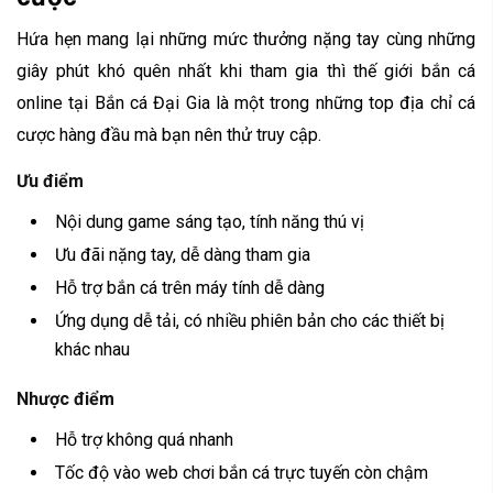
Hứa hẹn mang lại những mức thưởng nặng tay cùng những
giây phút khó quên nhất khi tham gia thì thế giới bắn cá
online tại Bắn cá Đại Gia là một trong những top địa chỉ cá
cược hàng đầu mà bạn nên thử truy cập.
Ưu điểm
Nội dung game sáng tạo, tính năng thú vị
Ưu đãi nặng tay, dễ dàng tham gia
Hỗ trợ bắn cá trên máy tính dễ dàng
Ứng dụng dễ tải, có nhiều phiên bản cho các thiết bị
khác nhau
Nhược điểm
Hỗ trợ không quá nhanh
Tốc độ vào web chơi bắn cá trực tuyến còn chậm