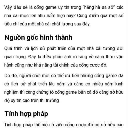
Vậy đâu sẽ là cổng game uy tín trong “hằng hà sa số” các
nhà cái mọc lên như nấm hiện nay? Cùng điểm qua một số
tiêu chí của một nhà cái chất lượng sau đây.
Nguồn gốc hình thành
Quá trình và lịch sử phát triển của một nhà cái tương đối
quan trọng. Đây là điều phản ánh rõ ràng về cách thức vận
hành cũng như khả năng tài chính của cổng cược đó.
Do đó, người chơi mới có thể ưu tiên những cổng game đã
có lịch sử phát triển lâu năm và càng có nhiều năm kinh
nghiệm thì càng chứng tỏ cổng game bắn cá đó càng sở hữu
độ uy tín cao trên thị trường.
Tính hợp pháp
Tính hợp pháp thể hiện ở việc cổng cược đó có sở hữu các