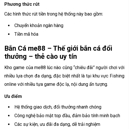
Phương thức rút
Các hình thức rút tiền trong hệ thống này bao gồm:
Chuyển khoản ngân hàng
Tiền mã hóa
Bắn Cá me88 – Thế giới bắn cá đổi
thưởng – thẻ cào uy tín
Kho game của me88 lúc nào cũng “chiêu đãi” người chơi với
nhiều lựa chọn đa dạng, đặc biệt nhất là tại khu vực Fishing
online với nhiều tựa game độc lạ, nội dung ấn tượng.
Ưu điểm
Hệ thống giao dịch, đổi thưởng nhanh chóng
Công nghệ bảo mật top đầu, đảm bảo tính minh bạch
Các sự kiện, ưu đãi đa dạng, dễ trải nghiệm