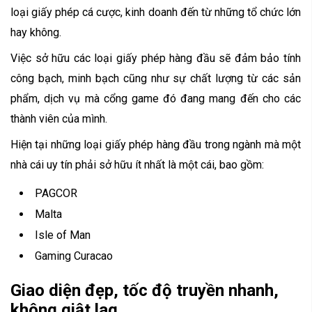
loại giấy phép cá cược, kinh doanh đến từ những tổ chức lớn
hay không.
Việc sở hữu các loại giấy phép hàng đầu sẽ đảm bảo tính
công bạch, minh bạch cũng như sự chất lượng từ các sản
phẩm, dịch vụ mà cổng game đó đang mang đến cho các
thành viên của mình.
Hiện tại những loại giấy phép hàng đầu trong ngành mà một
nhà cái uy tín phải sở hữu ít nhất là một cái, bao gồm:
PAGCOR
Malta
Isle of Man
Gaming Curacao
Giao diện đẹp, tốc độ truyền nhanh,
không giật lag