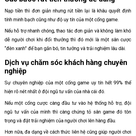
Nạp tiền thì đơn giản nhưng rút tiền lại là khâu quyết định
tính minh bạch cũng như độ uy tín của một cổng game.
Nếu hỗ trợ nhanh chóng, thao tác đơn giản và không làm khó
dễ người chơi khi đổi thưởng thì đó mới là một sân cược
“đèn xanh” để bạn gắn bó, tin tưởng và trải nghiệm lâu dài.
Dịch vụ chăm sóc khách hàng chuyên
nghiệp
Sự chuyên nghiệp của một cổng game uy tín hết 99% thể
hiện rõ nét nhất ở đội ngũ tư vấn của nhà cái đó.
Nếu một cổng cược càng đầu tư vào hệ thống hỗ trợ, đội
ngũ tư vấn của mình thì càng chứng tỏ sân game đó tôn
trọng và đặt trải nghiệm của người chơi lên hàng đầu.
Hơn nữa, đa dạng về cách thức liên hệ cũng giúp người chơi