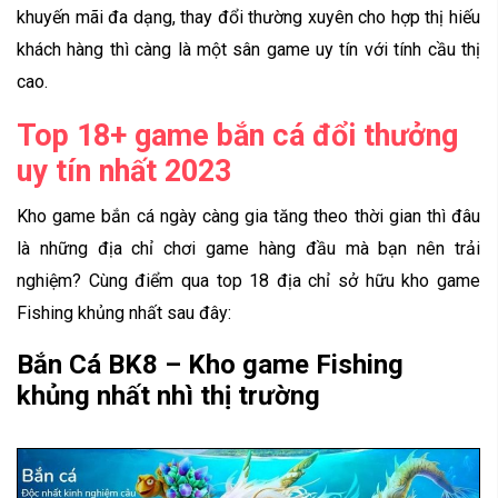
khuyến mãi đa dạng, thay đổi thường xuyên cho hợp thị hiếu
khách hàng thì càng là một sân game uy tín với tính cầu thị
cao.
Top 18+ game bắn cá đổi thưởng
uy tín nhất 2023
Kho game bắn cá ngày càng gia tăng theo thời gian thì đâu
là những địa chỉ chơi game hàng đầu mà bạn nên trải
nghiệm? Cùng điểm qua top 18 địa chỉ sở hữu kho game
Fishing khủng nhất sau đây:
Bắn Cá BK8 – Kho game Fishing
khủng nhất nhì thị trường