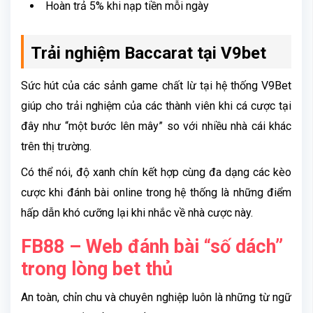
Hoàn trả 5% khi nạp tiền mỗi ngày
Trải nghiệm Baccarat tại V9bet
Sức hút của các sảnh game chất lừ tại hệ thống V9Bet
giúp cho trải nghiệm của các thành viên khi cá cược tại
đây như “một bước lên mây” so với nhiều nhà cái khác
trên thị trường.
Có thể nói, độ xanh chín kết hợp cùng đa dạng các kèo
cược khi đánh bài online trong hệ thống là những điểm
hấp dẫn khó cưỡng lại khi nhắc về nhà cược này.
FB88 – Web đánh bài “số dách”
trong lòng bet thủ
An toàn, chỉn chu và chuyên nghiệp luôn là những từ ngữ