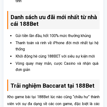
tình
Danh sách ưu đãi mới nhất từ nhà
cái 188Bet
Gửi tiền lần đầu, hốt 100% mức thưởng khủng
Thanh toán và rinh về iPhone đời mới nhất tại hệ
thống
Khởi động hè cùng 188BET với siêu sự kiện mới
Vòng quay may mắn, cược Casino và nhận quà
đơn giản
Trải nghiệm Baccarat tại 188Bet
Kho game bài tại 188Bet lúc nào cũng “chiều hư” thành
viên với sự đa dạng về các con game, đặc biệt là các