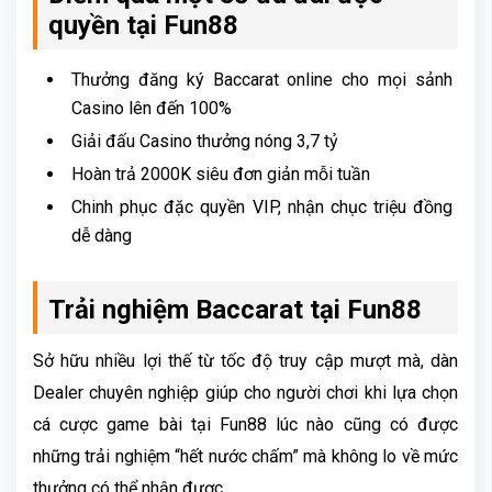
quyền tại Fun88
Thưởng đăng ký Baccarat online cho mọi sảnh
Casino lên đến 100%
Giải đấu Casino thưởng nóng 3,7 tỷ
Hoàn trả 2000K siêu đơn giản mỗi tuần
Chinh phục đặc quyền VIP, nhận chục triệu đồng
dễ dàng
Trải nghiệm Baccarat tại Fun88
Sở hữu nhiều lợi thế từ tốc độ truy cập mượt mà, dàn
Dealer chuyên nghiệp giúp cho người chơi khi lựa chọn
cá cược game bài tại Fun88 lúc nào cũng có được
những trải nghiệm “hết nước chấm” mà không lo về mức
thưởng có thể nhận được.