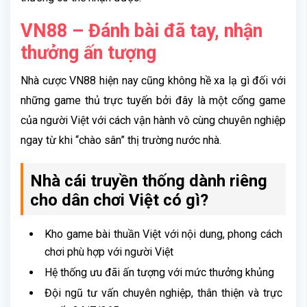
VN88 – Đánh bài đã tay, nhận
thưởng ấn tượng
Nhà cược VN88 hiện nay cũng không hề xa lạ gì đối với
những game thủ trực tuyến bởi đây là một cổng game
của người Việt với cách vận hành vô cùng chuyên nghiệp
ngay từ khi “chào sân” thị trường nước nhà.
Nhà cái truyền thống dành riêng
cho dân chơi Việt có gì?
Kho game bài thuần Việt với nội dung, phong cách
chơi phù hợp với người Việt
Hệ thống ưu đãi ấn tượng với mức thưởng khủng
Đội ngũ tư vấn chuyên nghiệp, thân thiện và trực