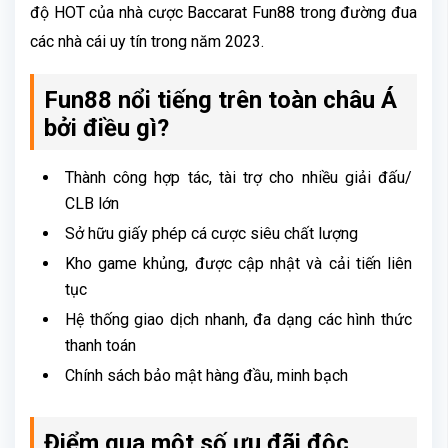
độ HOT của nhà cược Baccarat Fun88 trong đường đua
các nhà cái uy tín trong năm 2023.
Fun88 nổi tiếng trên toàn châu Á
bởi điều gì?
Thành công hợp tác, tài trợ cho nhiều giải đấu/
CLB lớn
Sở hữu giấy phép cá cược siêu chất lượng
Kho game khủng, được cập nhật và cải tiến liên
tục
Hệ thống giao dịch nhanh, đa dạng các hình thức
thanh toán
Chính sách bảo mật hàng đầu, minh bạch
Điểm qua một số ưu đãi độc