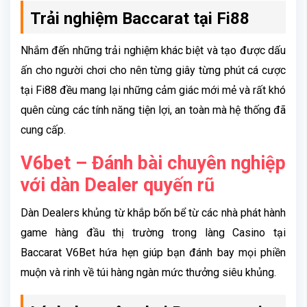
Trải nghiệm Baccarat tại Fi88
Nhắm đến những trải nghiệm khác biệt và tạo được dấu
ấn cho người chơi cho nên từng giây từng phút cá cược
tại Fi88 đều mang lại những cảm giác mới mẻ và rất khó
quên cùng các tính năng tiện lợi, an toàn mà hệ thống đã
cung cấp.
V6bet – Đánh bài chuyên nghiệp
với dàn Dealer quyến rũ
Dàn Dealers khủng từ khắp bốn bể từ các nhà phát hành
game hàng đầu thị trường trong làng Casino tại
Baccarat V6Bet hứa hẹn giúp bạn đánh bay mọi phiền
muộn và rinh về túi hàng ngàn mức thưởng siêu khủng.