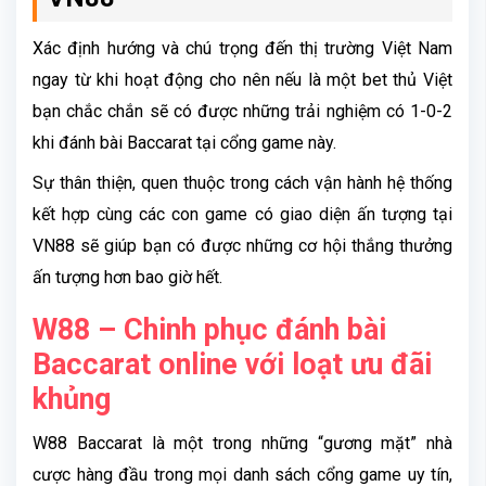
Xác định hướng và chú trọng đến thị trường Việt Nam
ngay từ khi hoạt động cho nên nếu là một bet thủ Việt
bạn chắc chắn sẽ có được những trải nghiệm có 1-0-2
khi đánh bài Baccarat tại cổng game này.
Sự thân thiện, quen thuộc trong cách vận hành hệ thống
kết hợp cùng các con game có giao diện ấn tượng tại
VN88 sẽ giúp bạn có được những cơ hội thắng thưởng
ấn tượng hơn bao giờ hết.
W88 – Chinh phục đánh bài
Baccarat online với loạt ưu đãi
khủng
W88 Baccarat là một trong những “gương mặt” nhà
cược hàng đầu trong mọi danh sách cổng game uy tín,