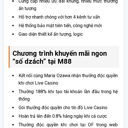
Cung cấp nhiều ưu đãi khủng, nhiều mức thưởng
ấn tượng
Hỗ trợ nhanh chóng với hơn 4 kênh tư vấn
Hệ thống bảo mật tiên tiến, công nghệ mới
Giao diện thiết kế ấn tượng, logic
Chương trình khuyến mãi ngon
“số dzách” tại M88
Kết nối cùng Maria Ozawa nhận thưởng độc quyền
khi chơi Live Casino
Thưởng 188% khi tạo tài khoản lần đầu trong hệ
thống
Gói thưởng độc quyền cho tín đồ Live Casino
Hoàn trả lên đến 0.8% hằng ngày khi cá cược
Thưởng độc quyền khi chơi tại OF trong web