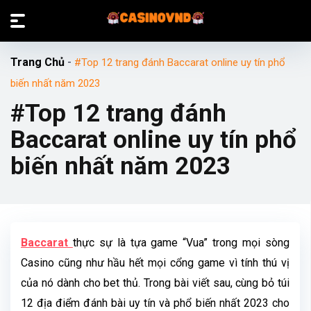
Trang Chủ
-
#Top 12 trang đánh Baccarat online uy tín phổ
biến nhất năm 2023
#Top 12 trang đánh
Baccarat online uy tín phổ
biến nhất năm 2023
Baccarat
thực sự là tựa game “Vua” trong mọi sòng
Casino cũng như hầu hết mọi cổng game vì tính thú vị
của nó dành cho bet thủ. Trong bài viết sau, cùng bỏ túi
12 địa điểm đánh bài uy tín và phổ biến nhất 2023 cho