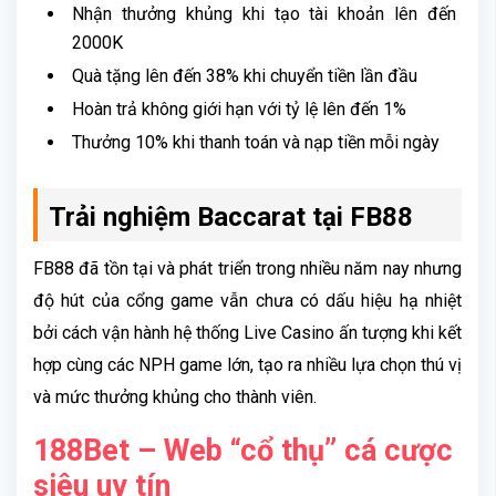
Nhận thưởng khủng khi tạo tài khoản lên đến
2000K
Quà tặng lên đến 38% khi chuyển tiền lần đầu
Hoàn trả không giới hạn với tỷ lệ lên đến 1%
Thưởng 10% khi thanh toán và nạp tiền mỗi ngày
Trải nghiệm Baccarat tại FB88
FB88 đã tồn tại và phát triển trong nhiều năm nay nhưng
độ hút của cổng game vẫn chưa có dấu hiệu hạ nhiệt
bởi cách vận hành hệ thống Live Casino ấn tượng khi kết
hợp cùng các NPH game lớn, tạo ra nhiều lựa chọn thú vị
và mức thưởng khủng cho thành viên.
188Bet – Web “cổ thụ” cá cược
siêu uy tín