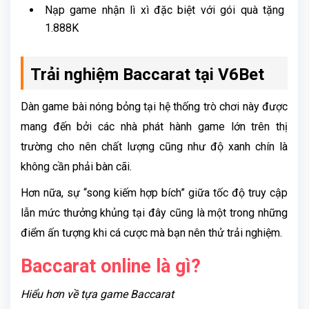
Nạp game nhận lì xì đặc biệt với gói quà tặng
1.888K
Trải nghiệm Baccarat tại V6Bet
Dàn game bài nóng bỏng tại hệ thống trò chơi này được
mang đến bởi các nhà phát hành game lớn trên thị
trường cho nên chất lượng cũng như độ xanh chín là
không cần phải bàn cãi.
Hơn nữa, sự “song kiếm hợp bích” giữa tốc độ truy cập
lẫn mức thưởng khủng tại đây cũng là một trong những
điểm ấn tượng khi cá cược mà bạn nên thử trải nghiệm.
Baccarat online là gì?
Hiểu hơn về tựa game Baccarat