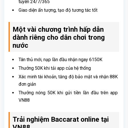
tuyến 24/7/365
Giao diện ấn tượng, tạo độ tương tác tốt
Một vài chương trình hấp dẫn
dành riêng cho dân chơi trong
nước
Tân thủ mới, nạp lần đầu nhận ngay 6150K
Thưởng 50K khi tải app của hệ thống
Xác minh tài khoản, tăng độ bảo mật và nhận 88K
đơn giản
Thưởng nóng 50K khi gửi tiền lần đầu trên app
VN88
Trải nghiệm Baccarat online tại
VN88