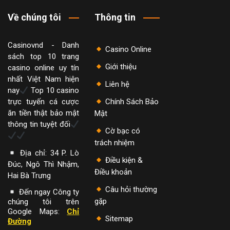
Về chúng tôi
Thông tin
Casinovnd - Danh
Casino Online
sách top 10 trang
Giới thiệu
casino online uy tín
nhất Việt Nam hiện
Liên hệ
nay
Top 10 casino
trực tuyến cá cược
Chính Sách Bảo
ăn tiền thật bảo mật
Mật
thông tin tuyệt đối
Cờ bạc có
trách nhiệm
Địa chỉ: 34 P. Lò
Điều kiện &
Đúc, Ngô Thì Nhậm,
Điều khoản
Hai Bà Trưng
Câu hỏi thường
Đến ngay Công ty
gặp
chúng tôi trên
Google Maps:
Chỉ
Sitemap
Đường