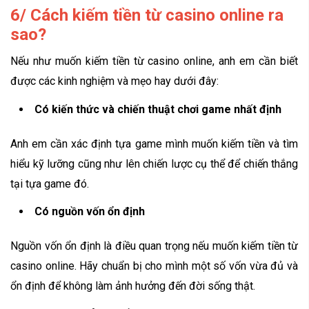
6/ Cách kiếm tiền từ casino online ra
sao?
Nếu như muốn kiếm tiền từ casino online, anh em cần biết
được các kinh nghiệm và mẹo hay dưới đây:
Có kiến thức và chiến thuật chơi game nhất định
Anh em cần xác định tựa game mình muốn kiếm tiền và tìm
hiểu kỹ lưỡng cũng như lên chiến lược cụ thể để chiến thắng
tại tựa game đó.
Có nguồn vốn ổn định
Nguồn vốn ổn định là điều quan trọng nếu muốn kiếm tiền từ
casino online. Hãy chuẩn bị cho mình một số vốn vừa đủ và
ổn định để không làm ảnh hưởng đến đời sống thật.