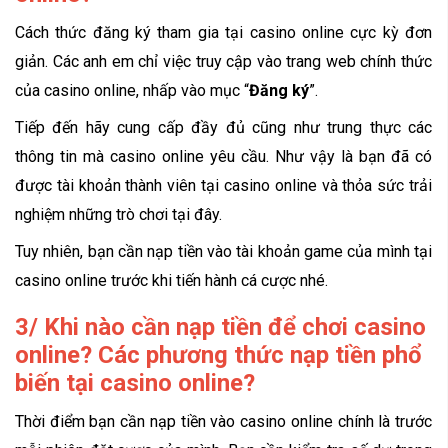
Cách thức đăng ký tham gia tại casino online cực kỳ đơn
giản. Các anh em chỉ việc truy cập vào trang web chính thức
của casino online, nhấp vào mục “
Đăng ký
”.
Tiếp đến hãy cung cấp đầy đủ cũng như trung thực các
thông tin mà casino online yêu cầu. Như vậy là bạn đã có
được tài khoản thành viên tại casino online và thỏa sức trải
nghiệm những trò chơi tại đây.
Tuy nhiên, bạn cần nạp tiền vào tài khoản game của mình tại
casino online trước khi tiến hành cá cược nhé.
3/ Khi nào cần nạp tiền để chơi casino
online? Các phương thức nạp tiền phổ
biến tại casino online?
Thời điểm bạn cần nạp tiền vào casino online chính là trước