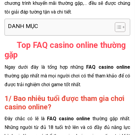
chương trình khuyến mãi thường gặp,… đều sẽ được chúng
tôi giải đáp tường tận và chi tiết.
DANH MỤC
Top FAQ casino online thường
gặp
Ngay dưới đây là tổng hợp những
FAQ casino online
thường gặp nhất mà mọi người chơi có thể tham khảo để có
được trải nghiệm chơi game tốt nhất.
1/ Bao nhiêu tuổi được tham gia chơi
casino online?
Đây chắc có lẽ là
FAQ casino online
thường gặp nhất.
Những người từ đủ 18 tuổi trở lên và có đầy đủ năng lực