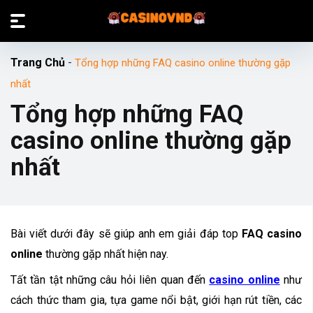
Trang Chủ
-
Tổng hợp những FAQ casino online thường gặp
nhất
Tổng hợp những FAQ
casino online thường gặp
nhất
Bài viết dưới đây sẽ giúp anh em giải đáp top
FAQ casino
online
thường gặp nhất hiện nay.
Tất tần tật những câu hỏi liên quan đến
casino online
như
cách thức tham gia, tựa game nổi bật, giới hạn rút tiền, các