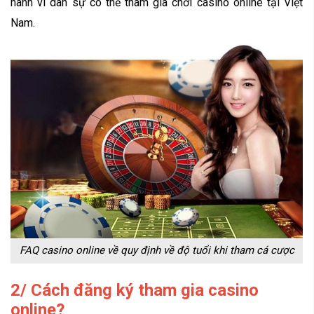
hành vi dân sự có thể tham gia chơi casino online tại Việt
Nam.
FAQ casino online về quy định về độ tuổi khi tham cá cược
2/ Cách đăng ký tham gia casino
online?