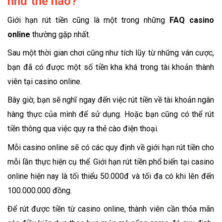
như thế nào?
Giới hạn rút tiền cũng là một trong những
FAQ casino
online
thường gặp nhất.
Sau một thời gian chơi cũng như tích lũy từ những ván cược,
bạn đã có được một số tiền kha khá trong tài khoản thành
viên tại casino online.
Bây giờ, bạn sẽ nghĩ ngay đến việc rút tiền về tài khoản ngân
hàng thực của mình để sử dụng. Hoặc bạn cũng có thể rút
tiền thông qua việc quy ra thẻ cào điện thoại.
Mỗi casino online sẽ có các quy định về giới hạn rút tiền cho
mỗi lần thực hiện cụ thể. Giới hạn rút tiền phổ biến tại casino
online hiện nay là tối thiểu 50.000đ và tối đa có khi lên đến
100.000.000 đồng.
Để rút được tiền từ casino online, thành viên cần thỏa mãn