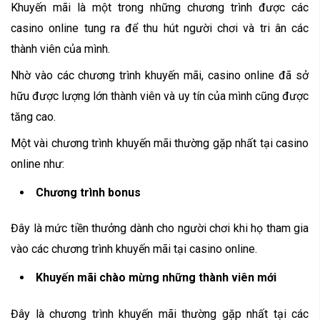
Khuyến mãi là một trong những chương trình được các
casino online tung ra để thu hút người chơi và tri ân các
thành viên của mình.
Nhờ vào các chương trình khuyến mãi, casino online đã sở
hữu được lượng lớn thành viên và uy tín của mình cũng được
tăng cao.
Một vài chương trình khuyến mãi thường gặp nhất tại casino
online như:
Chương trình bonus
Đây là mức tiền thưởng dành cho người chơi khi họ tham gia
vào các chương trình khuyến mãi tại casino online.
Khuyến mãi chào mừng những thành viên mới
Đây là chương trình khuyến mãi thường gặp nhất tại các