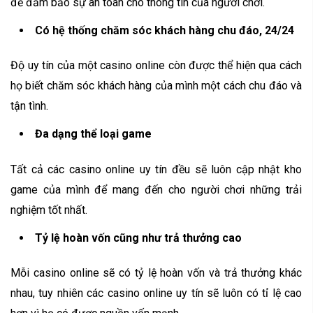
để đảm bảo sự an toàn cho thông tin của người chơi.
Có hệ thống chăm sóc khách hàng chu đáo, 24/24
Độ uy tín của một casino online còn được thể hiện qua cách
họ biết chăm sóc khách hàng của mình một cách chu đáo và
tận tình.
Đa dạng thể loại game
Tất cả các casino online uy tín đều sẽ luôn cập nhật kho
game của mình để mang đến cho người chơi những trải
nghiệm tốt nhất.
Tỷ lệ hoàn vốn cũng như trả thưởng cao
Mỗi casino online sẽ có tỷ lệ hoàn vốn và trả thưởng khác
nhau, tuy nhiên các casino online uy tín sẽ luôn có tỉ lệ cao