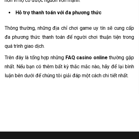
hơn vì họ có được nguồn vốn mạnh.
Hỗ trợ thanh toán với đa phương thức
Thông thường, những địa chỉ chơi game uy tín sẽ cung cấp
đa phương thức thanh toán để người chơi thuận tiện trong
quá trình giao dịch.
Trên đây là tổng hợp những
FAQ casino online
thường gặp
nhất. Nếu bạn có thêm bất kỳ thắc mắc nào, hãy để lại bình
luận bên dưới để chúng tôi giải đáp một cách chi tiết nhất.