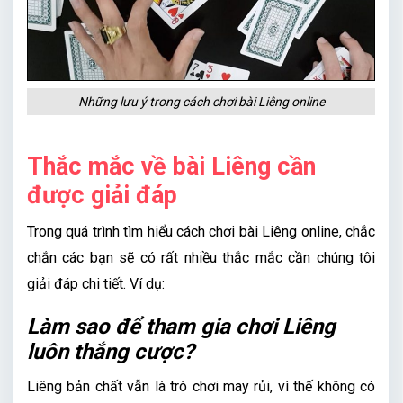
Những lưu ý trong cách chơi bài Liêng online
Thắc mắc về bài Liêng cần
được giải đáp
Trong quá trình tìm hiểu cách chơi bài Liêng online, chắc
chắn các bạn sẽ có rất nhiều thắc mắc cần chúng tôi
giải đáp chi tiết. Ví dụ:
Làm sao để tham gia chơi Liêng
luôn thắng cược?
Liêng bản chất vẫn là trò chơi may rủi, vì thế không có