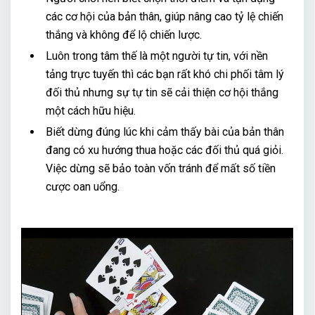
các cơ hội của bản thân, giúp nâng cao tỷ lệ chiến
thắng và không để lộ chiến lược.
Luôn trong tâm thế là một người tự tin, với nền
tảng trực tuyến thì các bạn rất khó chi phối tâm lý
đối thủ nhưng sự tự tin sẽ cải thiện cơ hội thắng
một cách hữu hiệu.
Biết dừng đúng lúc khi cảm thấy bài của bản thân
đang có xu hướng thua hoặc các đối thủ quá giỏi.
Việc dừng sẽ bảo toàn vốn tránh để mất số tiền
cược oan uổng.