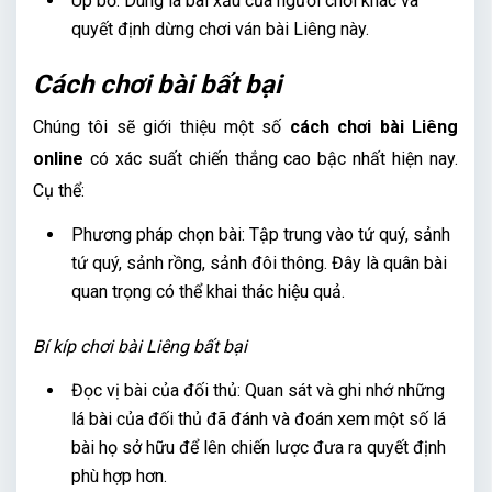
Úp bỏ: Dùng lá bài xấu của người chơi khác và
quyết định dừng chơi ván bài Liêng này.
Cách chơi bài bất bại
Chúng tôi sẽ giới thiệu một số
cách chơi bài Liêng
online
có xác suất chiến thắng cao bậc nhất hiện nay.
Cụ thể:
Phương pháp chọn bài: Tập trung vào tứ quý, sảnh
tứ quý, sảnh rồng, sảnh đôi thông. Đây là quân bài
quan trọng có thể khai thác hiệu quả.
Bí kíp chơi bài Liêng bất bại
Đọc vị bài của đối thủ: Quan sát và ghi nhớ những
lá bài của đối thủ đã đánh và đoán xem một số lá
bài họ sở hữu để lên chiến lược đưa ra quyết định
phù hợp hơn.