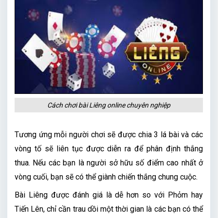
Cách chơi bài Liêng online chuyên nghiệp
Tương ứng mỗi người chơi sẽ được chia 3 lá bài và các
vòng tố sẽ liên tục được diễn ra để phân định thắng
thua. Nếu các bạn là người sở hữu số điểm cao nhất ở
vòng cuối, bạn sẽ có thể giành chiến thắng chung cuộc.
Bài Liêng được đánh giá là dễ hơn so với Phỏm hay
Tiến Lên, chỉ cần trau dồi một thời gian là các bạn có thể