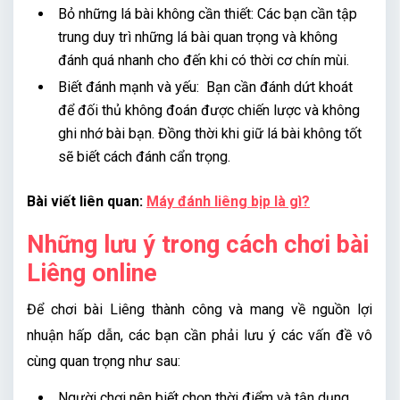
Bỏ những lá bài không cần thiết: Các bạn cần tập
trung duy trì những lá bài quan trọng và không
đánh quá nhanh cho đến khi có thời cơ chín mùi.
Biết đánh mạnh và yếu: Bạn cần đánh dứt khoát
để đối thủ không đoán được chiến lược và không
ghi nhớ bài bạn. Đồng thời khi giữ lá bài không tốt
sẽ biết cách đánh cẩn trọng.
Bài viết liên quan:
Máy đánh liêng bịp là gì?
Những lưu ý trong cách chơi bài
Liêng online
Để chơi bài Liêng thành công và mang về nguồn lợi
nhuận hấp dẫn, các bạn cần phải lưu ý các vấn đề vô
cùng quan trọng như sau:
Người chơi nên biết chọn thời điểm và tận dụng