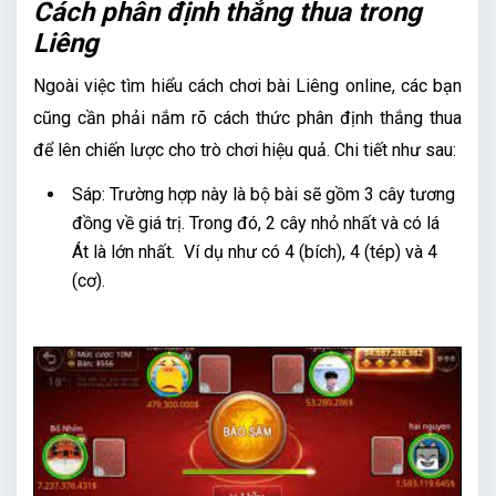
Cách phân định thắng thua trong
Liêng
Ngoài việc tìm hiểu cách chơi bài Liêng online, các bạn
cũng cần phải nắm rõ cách thức phân định thắng thua
để lên chiến lược cho trò chơi hiệu quả. Chi tiết như sau:
Sáp: Trường hợp này là bộ bài sẽ gồm 3 cây tương
đồng về giá trị. Trong đó, 2 cây nhỏ nhất và có lá
Át là lớn nhất. Ví dụ như có 4 (bích), 4 (tép) và 4
(cơ).