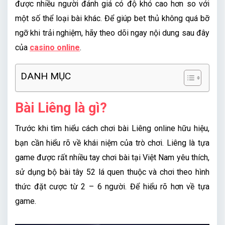
được nhiều người đánh giá có độ khó cao hơn so với
một số thể loại bài khác. Để giúp bet thủ không quá bỡ
ngỡ khi trải nghiệm, hãy theo dõi ngay nội dung sau đây
của
casino online
.
DANH MỤC
Bài Liêng là gì?
Trước khi tìm hiểu cách chơi bài Liêng online hữu hiệu,
bạn cần hiểu rõ về khái niệm của trò chơi. Liêng là tựa
game được rất nhiều tay chơi bài tại Việt Nam yêu thích,
sử dụng bộ bài tây 52 lá quen thuộc và chơi theo hình
thức đặt cược từ 2 – 6 người. Để hiểu rõ hơn về tựa
game.