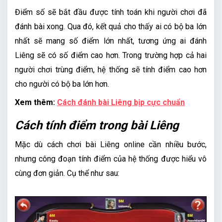
Điểm số sẽ bắt đầu được tính toán khi người chơi đã
đánh bài xong. Qua đó, kết quả cho thấy ai có bộ ba lớn
nhất sẽ mang số điểm lớn nhất, tương ứng ai đánh
Liêng sẽ có số điểm cao hơn. Trong trường hợp cả hai
người chơi trùng điểm, hệ thống sẽ tính điểm cao hơn
cho người có bộ ba lớn hơn.
Xem thêm:
Cách đánh bài Liêng bịp cực chuẩn
Cách tính điểm trong bài Liêng
Mặc dù cách chơi bài Liêng online cần nhiều bước,
nhưng công đoạn tính điểm của hệ thống được hiểu vô
cùng đơn giản. Cụ thể như sau: