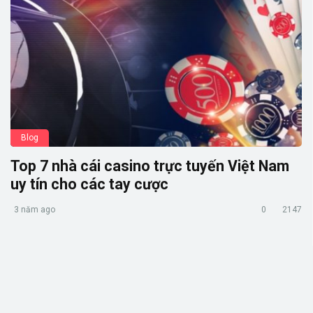
Blog
Top 7 nhà cái casino trực tuyến Việt Nam
uy tín cho các tay cược
3 năm ago
0
2147